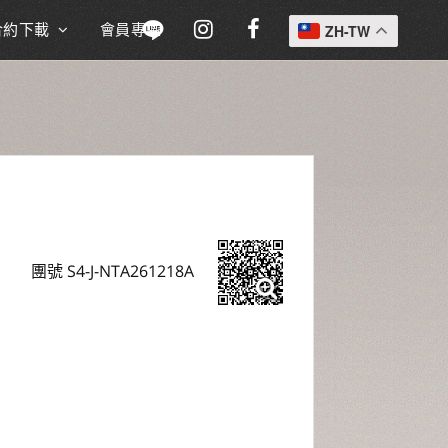
合約下載
會員專區
ZH-TW
團號 S4-J-NTA261218A