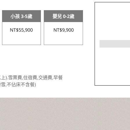
小孩 3-5歲
嬰兒 0-2歲
NT$55,900
NT$9,900
).雪票費,住宿費,交通費,早餐
滑雪,不佔床不含餐)