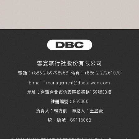
資料的蒐集與使用方式:
為了在本網站提供您最佳的互動性服務，可能會請您提供相關
個人的資料，其範圍如下：
本網站在您使用服務信箱、問卷調查等互動性功能時，會保留
您所提供的姓名、電子郵件地址、聯絡方式及使用時間等。
於一般瀏覽時，伺服器會自行記錄相關行徑，包括您使用連線
設備的 IP 位址、使用時間、使用的瀏覽器、瀏覽及點選資料記
錄等，做為我們增進網站服務的參考依據，此記錄為內部應
用，決不對外公布。
雪宴旅行社股份有限公司
為提供精確的服務，我們會將收集的問卷調查內容進行統計與
分析，分析結果之統計數據或說明文字呈現，除供內部研究
電話：+886-2-89798958
傳真：+886-2-27261070
外，我們會視需要公佈統計數據及說明文字，但不涉及特定個
E-mail：management@dbctaiwan.com
人之資料。
除非取得您的同意或其他法令之特別規定，本網站絕不會將您
地址：台灣台北市信義區松德路159號30樓
的個人資料揭露予第三人或使用於蒐集目的以外之其他用途。
註冊編號：859300
在您於本網站註冊帳號、使用本網站相關產品、服務、活動或
贈獎時，本網站會收集您的個人識別資料，本網站也可以從商
負責人：韓方凱 聯絡人：王昱豪
業夥伴處取得個人資料。
統一編號：89116068
當客戶在本網站註冊時，我們會取得您的姓名、電話、住址、
身份證字號、電子郵件、出生日期、性別、行業等相關資料，
當您註冊成功，並登入使用我們的服務後，我們即取得您的資