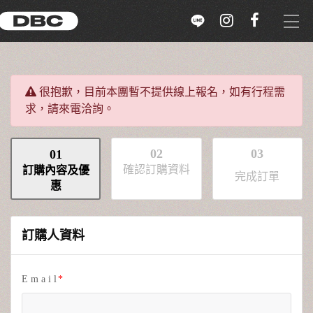
選單
ZH-TW
很抱歉，目前本團暫不提供線上報名，如有行程需
求，請來電洽詢。
ABOUT US
WITH US
02
03
01
確認訂購資料
訂購內容及優
完成訂單
惠
限量販售
訂購人資料
立即報名
雪場介紹
E m a i l