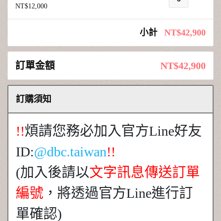
NT$12,000
小計
NT$42,900
訂單金額
NT$42,900
訂購須知
!!
煩請您務必加入官方Line好友
ID:
@dbc.taiwan
!!
(加入後請以
文字訊息傳送訂單
編號
，將透過官方Line進行訂
單確認)