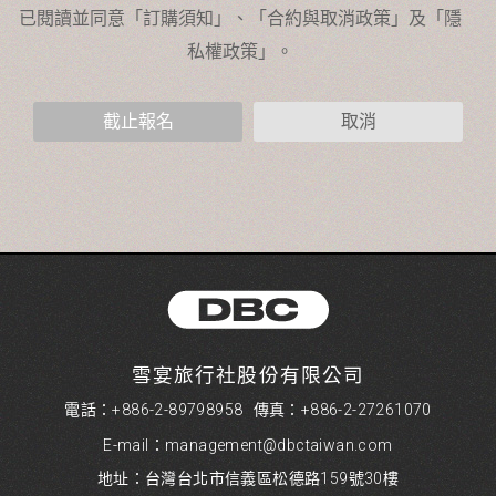
人員。例如您透過本公司旗下網站上的廣告廠商連結，這些置
放連結的廠商也可能蒐集您個人的資料。對於您主動提供的個
人資訊，這些廣告廠商或連結網站有其個別的隱私權保護政
策，其資料處理措施不適用於本公司隱私權保護政策。
您個人在本網站上的聊天室或討論區中任意公開個人資料的行
為，在非經加密的保護下，亦不適用於本公司隱私權保護政
截止報名
取消
策。
資料的蒐集與使用方式:
為了在本網站提供您最佳的互動性服務，可能會請您提供相關
個人的資料，其範圍如下：
本網站在您使用服務信箱、問卷調查等互動性功能時，會保留
您所提供的姓名、電子郵件地址、聯絡方式及使用時間等。
於一般瀏覽時，伺服器會自行記錄相關行徑，包括您使用連線
設備的 IP 位址、使用時間、使用的瀏覽器、瀏覽及點選資料記
錄等，做為我們增進網站服務的參考依據，此記錄為內部應
用，決不對外公布。
雪宴旅行社股份有限公司
為提供精確的服務，我們會將收集的問卷調查內容進行統計與
分析，分析結果之統計數據或說明文字呈現，除供內部研究
電話：+886-2-89798958
傳真：+886-2-27261070
外，我們會視需要公佈統計數據及說明文字，但不涉及特定個
E-mail：management@dbctaiwan.com
人之資料。
除非取得您的同意或其他法令之特別規定，本網站絕不會將您
地址：台灣台北市信義區松德路159號30樓
的個人資料揭露予第三人或使用於蒐集目的以外之其他用途。