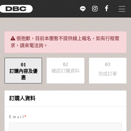
選單
ZH-TW
很抱歉，目前本團暫不提供線上報名，如有行程需
求，請來電洽詢。
ABOUT US
WITH US
02
03
01
確認訂購資料
訂購內容及優
完成訂單
惠
限量販售
訂購人資料
立即報名
雪場介紹
E m a i l