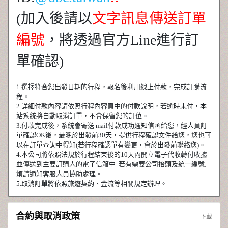
(加入後請以
文字訊息傳送訂單
編號
，將透過官方Line進行訂
單確認)
1.選擇符合您出發日期的行程，報名後利用線上付款，完成訂購流
程。
2.詳細付款內容請依照行程內容頁中的付款說明，若逾時未付，本
站系統將自動取消訂單，不會保留您的訂位。
3.付款完成後，系統會寄送 mail付款成功通知信函給您，經人員訂
單確認OK後，最晚於出發前30天，提供行程確認文件給您，您也可
以在訂單查詢中得知(若行程確認單有變更，會於出發前聯絡您)。
4.本公司將依照法規於行程結束後的10天內開立電子代收轉付收據
並傳送到主要訂購人的電子信箱中. 若有需要公司抬頭及統一編號,
煩請通知客服人員協助處理。
5.取消訂單將依照旅遊契約、金流等相關規定辦理。
合約與取消政策
下載