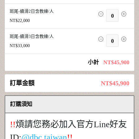
斑尾-續滑2日含教練/人
0
NT$22,000
斑尾-續滑3日含教練/人
0
NT$33,000
小計
NT$45,900
訂單金額
NT$45,900
訂購須知
!!
煩請您務必加入官方Line好友
ID:
@dbc.taiwan
!!